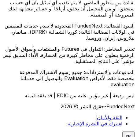
بفائدة من منظور الماضي. لا يتم تقديم أي تمثيل بأن أي حساب
سيحقق، أو من المحتمل أن يحقق، أرباحًا أو خسائر مشابهة لتلك
المعروضة أو المضمنة.
القيود القضائية:
FundedNext المحدودة لا تقدم خدمات للمقيمين
في الولايات القضائية التالية: كوريا الشمالية (DPRK)، ميانمار،
بيلاروس، إيران، وروسيا.
تحذير المخاطر:
التداول في Futures والمشتقات وأسواق الأصول
الرقمية ينطوي على مخاطر كبيرة من الخسارة. الأداء السابق ليس
مؤشراً على النتائج المستقبلية.
المدفوعات والاستردادات:
جميع رسوم الاشتراك المدفوعة
مخصصة فقط لأغراض Evaluation وللوصول إلى خدماتنا
evaluation.
ليس وديعة | غير مؤمن عليه من FDIC | قد يفقد قيمته
FundedNext-حقوق النشر © 2026
الثقة والأمان
|
اشترك في النشرة الإخبارية