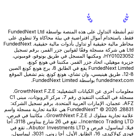
تتم أنشطة التداول على هذه المنصة بواسطة FundedNext Ltd
فقط، باستخدام أموال افتراضية في بيئة محاكاة ولا تنطوي على
مخاطر مالية حقيقية أو تداول بأدوات مالية حقيقية. FundedNext
Ltd هي شركة مسجلة وفقًا لقوانين جزر القمر، برقم تسجيل
HY01023052، ومكتبها المسجل في طريق بونوفو، فومبوني،
جزيرة موهيلي، اتحاد جزر القمر. مكتبنا في هونغ كونغ،
FundedNext Limited يقع في الطابق 8، برج هونغ كونغ الصين
8-12، طريق هينيسي، وان تشاي، هونغ كونغ. يتم تشغيل الموقع
fundednext.com بواسطة FundedNext Limited.
معلومات أخرى عن الكيانات التشغيلية:
GrowthNext F.Z.E.
مسجلة في المكتب التنفيذي رقم 7، مركز الروبوتات، مبنى C1
AFZ، عجمان، الإمارات العربية المتحدة، برقم تسجيل الشركة:
28831. FundedNext™ © 2026 هي علامة تجارية مسجلة واسم
علامة تجارية مملوك لـ GrowthNext F.Z.E.. مكاتبنا في قبرص،
Incenteco Trading LTD.، تقع في 26 شارع بيتاوس 3118، أجا
فيلا، ليماسول، قبرص و Abutor Investments LTD.، تقع في
فودي كولاكيدي، 16، الطابق الأول، أجا زوني، 3031، ليماسول،