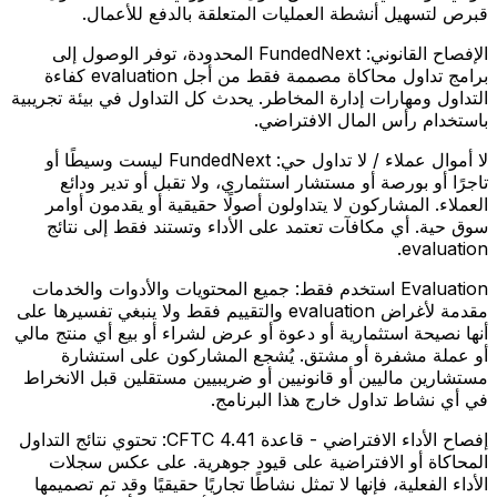
قبرص لتسهيل أنشطة العمليات المتعلقة بالدفع للأعمال.
الإفصاح القانوني:
FundedNext المحدودة، توفر الوصول إلى
برامج تداول محاكاة مصممة فقط من أجل evaluation كفاءة
التداول ومهارات إدارة المخاطر. يحدث كل التداول في بيئة تجريبية
باستخدام رأس المال الافتراضي.
لا أموال عملاء / لا تداول حي:
FundedNext ليست وسيطًا أو
تاجرًا أو بورصة أو مستشار استثماري، ولا تقبل أو تدير ودائع
العملاء. المشاركون لا يتداولون أصولًا حقيقية أو يقدمون أوامر
سوق حية. أي مكافآت تعتمد على الأداء وتستند فقط إلى نتائج
evaluation.
Evaluation استخدم فقط:
جميع المحتويات والأدوات والخدمات
مقدمة لأغراض evaluation والتقييم فقط ولا ينبغي تفسيرها على
أنها نصيحة استثمارية أو دعوة أو عرض لشراء أو بيع أي منتج مالي
أو عملة مشفرة أو مشتق. يُشجع المشاركون على استشارة
مستشارين ماليين أو قانونيين أو ضريبيين مستقلين قبل الانخراط
في أي نشاط تداول خارج هذا البرنامج.
إفصاح الأداء الافتراضي - قاعدة CFTC 4.41:
تحتوي نتائج التداول
المحاكاة أو الافتراضية على قيود جوهرية. على عكس سجلات
الأداء الفعلية، فإنها لا تمثل نشاطًا تجاريًا حقيقيًا وقد تم تصميمها