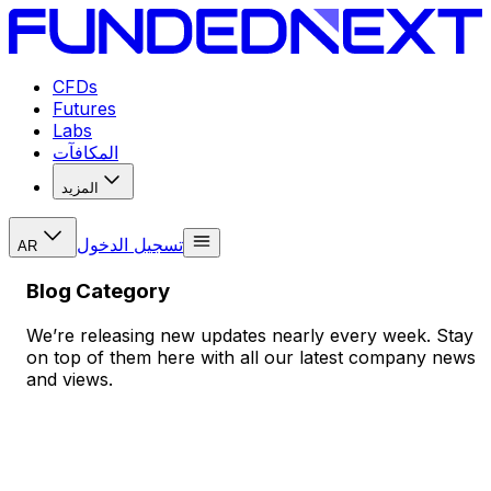
CFDs
Futures
Labs
المكافآت
المزيد
تسجيل الدخول
AR
Blog Category
We’re releasing new updates nearly every week. Stay
on top of them here with all our latest company news
and views.