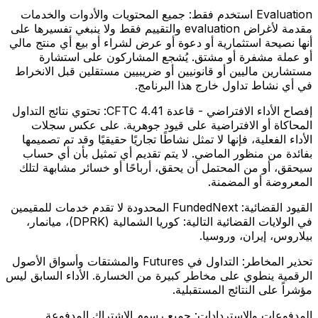
Evaluation استخدم فقط:
جميع المحتويات والأدوات والخدمات
مقدمة لأغراض evaluation والتقييم فقط ولا ينبغي تفسيرها على
أنها نصيحة استثمارية أو دعوة أو عرض لشراء أو بيع أي منتج مالي
أو عملة مشفرة أو مشتق. يُشجع المشاركون على استشارة
مستشارين ماليين أو قانونيين أو ضريبيين مستقلين قبل الانخراط
في أي نشاط تداول خارج هذا البرنامج.
إفصاح الأداء الافتراضي - قاعدة CFTC 4.41:
تحتوي نتائج التداول
المحاكاة أو الافتراضية على قيود جوهرية. على عكس سجلات
الأداء الفعلية، فإنها لا تمثل نشاطًا تجاريًا حقيقيًا وقد تم تصميمها
بفائدة من منظور الماضي. لا يتم تقديم أي تمثيل بأن أي حساب
سيحقق، أو من المحتمل أن يحقق، أرباحًا أو خسائر مشابهة لتلك
المعروضة أو المضمنة.
القيود القضائية:
FundedNext المحدودة لا تقدم خدمات للمقيمين
في الولايات القضائية التالية: كوريا الشمالية (DPRK)، ميانمار،
بيلاروس، إيران، وروسيا.
تحذير المخاطر:
التداول في Futures والمشتقات وأسواق الأصول
الرقمية ينطوي على مخاطر كبيرة من الخسارة. الأداء السابق ليس
مؤشراً على النتائج المستقبلية.
المدفوعات والاستردادات:
جميع رسوم الاشتراك المدفوعة