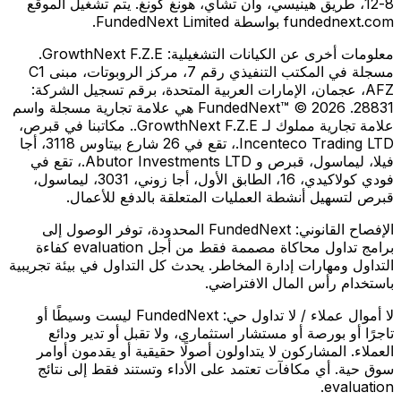
8-12، طريق هينيسي، وان تشاي، هونغ كونغ. يتم تشغيل الموقع
fundednext.com بواسطة FundedNext Limited.
معلومات أخرى عن الكيانات التشغيلية:
GrowthNext F.Z.E.
مسجلة في المكتب التنفيذي رقم 7، مركز الروبوتات، مبنى C1
AFZ، عجمان، الإمارات العربية المتحدة، برقم تسجيل الشركة:
28831. FundedNext™ © 2026 هي علامة تجارية مسجلة واسم
علامة تجارية مملوك لـ GrowthNext F.Z.E.. مكاتبنا في قبرص،
Incenteco Trading LTD.، تقع في 26 شارع بيتاوس 3118، أجا
فيلا، ليماسول، قبرص و Abutor Investments LTD.، تقع في
فودي كولاكيدي، 16، الطابق الأول، أجا زوني، 3031، ليماسول،
قبرص لتسهيل أنشطة العمليات المتعلقة بالدفع للأعمال.
الإفصاح القانوني:
FundedNext المحدودة، توفر الوصول إلى
برامج تداول محاكاة مصممة فقط من أجل evaluation كفاءة
التداول ومهارات إدارة المخاطر. يحدث كل التداول في بيئة تجريبية
باستخدام رأس المال الافتراضي.
لا أموال عملاء / لا تداول حي:
FundedNext ليست وسيطًا أو
تاجرًا أو بورصة أو مستشار استثماري، ولا تقبل أو تدير ودائع
العملاء. المشاركون لا يتداولون أصولًا حقيقية أو يقدمون أوامر
سوق حية. أي مكافآت تعتمد على الأداء وتستند فقط إلى نتائج
evaluation.