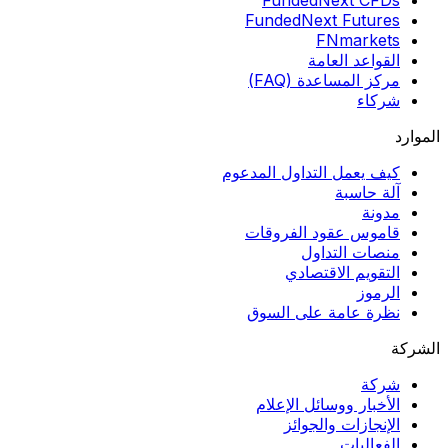
FundedNext Futures
FNmarkets
القواعد العامة
مركز المساعدة (FAQ)
شركاء
الموارد
كيف يعمل التداول المدعوم
آلة حاسبة
مدونة
قاموس عقود الفروقات
منصات التداول
التقويم الاقتصادي
الرموز
نظرة عامة على السوق
الشركة
شركة
الأخبار ووسائل الإعلام
الإنجازات والجوائز
الفعاليات