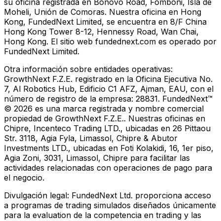
su oficina registrada en Bonovo Road, Fomboni, Isla de
Moheli, Unión de Comoras. Nuestra oficina en Hong
Kong, FundedNext Limited, se encuentra en 8/F China
Hong Kong Tower 8-12, Hennessy Road, Wan Chai,
Hong Kong. El sitio web fundednext.com es operado por
FundedNext Limited.
Otra información sobre entidades operativas:
GrowthNext F.Z.E. registrado en la Oficina Ejecutiva No.
7, Al Robotics Hub, Edificio C1 AFZ, Ajman, EAU, con el
número de registro de la empresa: 28831. FundedNext™
© 2026 es una marca registrada y nombre comercial
propiedad de GrowthNext F.Z.E.. Nuestras oficinas en
Chipre, Incenteco Trading LTD., ubicadas en 26 Pittaou
Str. 3118, Agia Fyla, Limassol, Chipre & Abutor
Investments LTD., ubicadas en Foti Kolakidi, 16, 1er piso,
Agia Zoni, 3031, Limassol, Chipre para facilitar las
actividades relacionadas con operaciones de pago para
el negocio.
Divulgación legal:
FundedNext Ltd. proporciona acceso
a programas de trading simulados diseñados únicamente
para la evaluation de la competencia en trading y las