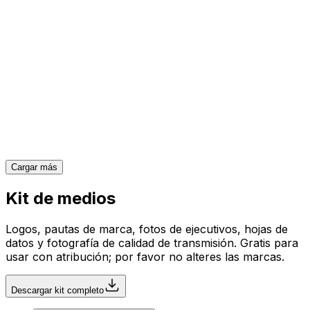
Business Insider
FundedNext supera los $261M en pagos a traders,
$163M en los últimos 12 meses solamente
10 Feb 2026
Leer artículo completo
Cargar más
Kit de medios
Logos, pautas de marca, fotos de ejecutivos, hojas de
datos y fotografía de calidad de transmisión. Gratis para
usar con atribución; por favor no alteres las marcas.
Descargar kit completo