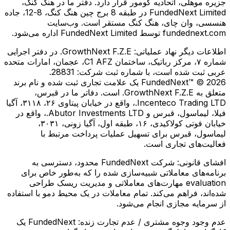
جزیره موهلی، اتحادیه کومور قرار دارد. دفتر ما در هنگ کنگ،
FundedNext Limited در طبقه 8 برج چین هنگ کنگ، 8-12، جاده
هنسسی، وان چای، هنگ کنگ مستقر است. وب‌سایت
fundednext.com توسط FundedNext Limited اداره می‌شود.
اطلاعات دیگر نهاد عملیاتی:
GrowthNext F.Z.E. در دفتر اجرایی
شماره ۷، مرکز رباتیک، ساختمان C1 AFZ، عجمان، امارات متحده
عربی ثبت شده است، با شماره ثبت شرکت: 28831.
FundedNext™ © 2026 یک علامت تجاری ثبت شده و نام برند
متعلق به GrowthNext F.Z.E. است. دفاتر ما در قبرس،
Incenteco Trading LTD.، واقع در خیابان پیتاوی ۲۶، ۳۱۱۸، آگیا
فیلا، لیماسول، قبرس و Abutor Investments LTD.، واقع در
خیابان فوتی کولاكیدی، ۱۶، طبقه اول، آگیا زونی، ۳۰۳۱،
لیماسول، قبرس برای تسهیل عملیات پرداخت مرتبط با
فعالیت‌های تجاری است.
افشای قانونی:
شرکت FundedNext محدود، دسترسی به
برنامه‌های معاملاتی شبیه‌سازی شده را که به‌طور خاص برای
evaluation مهارت‌های معاملاتی و مدیریت ریسک طراحی
شده‌اند، فراهم می‌کند. تمام معاملات در یک محیط دمو با استفاده
از سرمایه مجازی انجام می‌شود.
عدم وجود وجوه مشتری / عدم تجارت زنده:
FundedNext یک