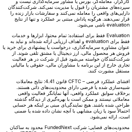
کارگزار، معامله‌گر، بورس یا مشاور سرمایه‌گذاری نیست و
سپرده‌های مشتریان را قبول یا مدیریت نمی‌کند. شرکت‌کنندگان
دارایی‌های واقعی را معامله نمی‌کنند و سفارشات بازار زنده را
قرار نمی‌دهند. هرگونه پاداش مبتنی بر عملکرد و تنها از نتایج
evaluation ناشی می‌شود.
Evaluation فقط برای استفاده:
تمام محتوا، ابزارها و خدمات
فقط برای evaluation و اهداف ارزیابی ارائه شده‌اند و نباید به
عنوان مشاوره سرمایه‌گذاری، درخواست یا پیشنهادی برای خرید یا
فروش هر محصول مالی، ارز دیجیتال یا مشتق تلقی شوند. از
شرکت‌کنندگان خواسته می‌شود قبل از شرکت در هر فعالیت
تجاری خارج از این برنامه با مشاوران مالی، حقوقی یا مالیاتی
مستقل مشورت کنند.
افشای عملکرد فرضی – CFTC قانون 4.41:
نتایج معاملات
شبیه‌سازی شده یا فرضی دارای محدودیت‌های ذاتی هستند.
برخلاف سوابق عملکرد واقعی، آنها نمایانگر فعالیت واقعی
معاملاتی نیستند و ممکن است با بهره‌گیری از دیدگاه گذشته
طراحی شده باشند. هیچ نمایندگی‌ای مبنی بر اینکه هر حسابی
احتمالاً سود یا زیان مشابهی با آنچه نشان داده شده یا ضمنی
است، ارائه نمی‌شود.
محدودیت‌های قضایی:
شرکت FundedNext محدود به ساکنان