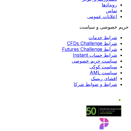
رویدادها
تماس
اعلانات عمومی
حریم خصوصی و سیاست
شرایط خدمات
شرایط CFDs Challenge
شرایط Futures Challenge
شرایط حساب Instant
سیاست حریم خصوصی
سیاست کوکی
سیاست AML
افشای ریسک
شرایط و ضوابط شرکا